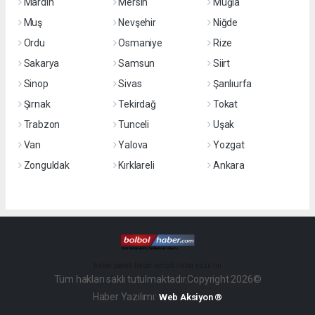
Mardin
Mersin
Muğla
Muş
Nevşehir
Niğde
Ordu
Osmaniye
Rize
Sakarya
Samsun
Siirt
Sinop
Sivas
Şanlıurfa
Şırnak
Tekirdağ
Tokat
Trabzon
Tunceli
Uşak
Van
Yalova
Yozgat
Zonguldak
Kırklareli
Ankara
haber paketi
haber scripti
haber yazılımı
Tüm hakları saklı tutulmaktadır.Copyright 2026©
Haber Yazılımı:
Web Aksiyon ®