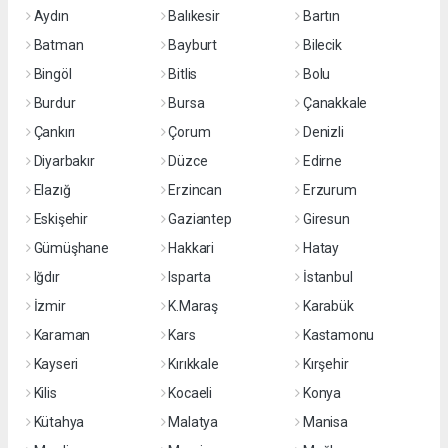
Aydın
Balıkesir
Bartın
Batman
Bayburt
Bilecik
Bingöl
Bitlis
Bolu
Burdur
Bursa
Çanakkale
Çankırı
Çorum
Denizli
Diyarbakır
Düzce
Edirne
Elazığ
Erzincan
Erzurum
Eskişehir
Gaziantep
Giresun
Gümüşhane
Hakkari
Hatay
Iğdır
Isparta
İstanbul
İzmir
K.Maraş
Karabük
Karaman
Kars
Kastamonu
Kayseri
Kırıkkale
Kırşehir
Kilis
Kocaeli
Konya
Kütahya
Malatya
Manisa